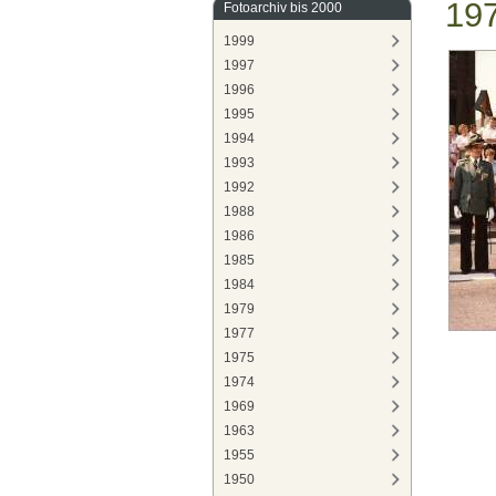
19
Fotoarchiv bis 2000
1999
1997
1996
1995
1994
1993
1992
1988
1986
1985
1984
1979
1977
1975
1974
1969
1963
1955
1950