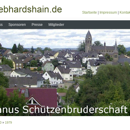
Startseite
|
Impressum
|
Kontak
ks
Sponsoren
Presse
Mitglieder
0
»
1979