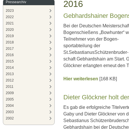
2016
Pressearchiv
2023
Gebhardshainer Bogens
2022
2021
Bei der Deutschen Meisterschaf
2020
Bogenschießens „Bowhunter“ w
2019
Teilnehmer von der Bogen-
2018
sportabteilung der
2017
St.SebastianusSchützenbruder-
2016
schaft Gebhardshain am Start. 
2015
Glöckner erlangten erneut den T
2014
2013
Hier weiterlesen
[168 KB]
2012
2011
2009
Dieter Glöckner holt den
2005
2004
Es gab die erfolgreiche Titelver
2003
Gaby und Dieter Glöckner von de
2002
Sebastianus Schützenbrudersch
Gebhardshain bei der Deutschen