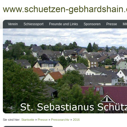
Verein
Schiesssport
Freunde und Links
Sponsoren
Presse
Mi
Sie sind hier:
Startseite
»
Presse
»
Pressearchiv
»
2016