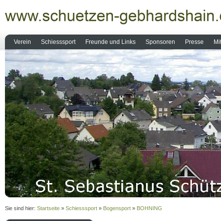
Verein
Schiesssport
Freunde und Links
Sponsoren
Presse
Mi
Sie sind hier:
Startseite
»
Schiesssport
»
Bogensport
»
BOHNING