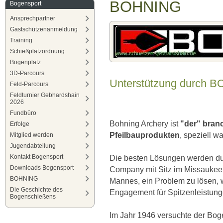
BOHNING
Bogensport
Ansprechpartner
Gastschützenanmeldung
Training
Schießplatzordnung
Bogenplatz
3D-Parcours
Unterstützung durch 
Feld-Parcours
Feldturnier Gebhardshain
2026
Fundbüro
Bohning Archery ist
"der" bran
Erfolge
Pfeilbauprodukten
, speziell w
Mitglied werden
Jugendabteilung
Kontakt Bogensport
Die besten Lösungen werden dur
Downloads Bogensport
Company mit Sitz im Missaukee 
BOHNING
Mannes, ein Problem zu lösen, 
Die Geschichte des
Engagement für Spitzenleistunge
Bogenschießens
Im Jahr 1946 versuchte der Bog